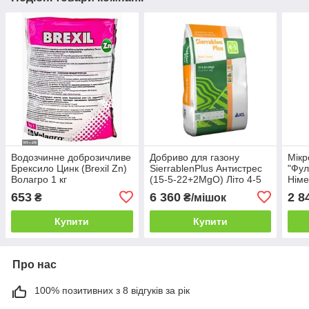
Водозчинне доброзичливе
Добриво для газону
Мікр
Брексило Цинк (Brexil Zn)
SierrablenPlus Антистрес
"Фул
Волагро 1 кг
(15-5-22+2MgO) Літо 4-5
Німе
міс 25 кг
Фуль
653
6 360
2 8
₴
₴/мішок
Купити
Купити
Про нас
100% позитивних з 8 відгуків за рік