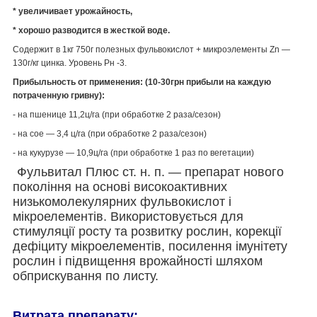
* увеличивает урожайность,
* хорошо разводится в жесткой воде.
Содержит в 1кг 750г полезных фульвокислот + микроэлементы Zn ―
130г/кг цинка. Уровень Рн -3.
Прибыльность от применения: (10-30грн прибыли на каждую
потраченную гривну):
- на пшенице 11,2ц/га (при обработке 2 раза/сезон)
- на сое ― 3,4 ц/га (при обработке 2 раза/сезон)
- на кукурузе ― 10,9ц/га (при обработке 1 раз по вегетации)
Фульвитал Плюс ст. н. п. ― препарат нового
покоління на основі високоактивних
низькомолекулярних фульвокислот і
мікроелементів. Використовується для
стимуляції росту та розвитку рослин, корекції
дефіциту мікроелементів, посилення імунітету
рослин і підвищення врожайності шляхом
обприскування по листу.
Витрата препарату: