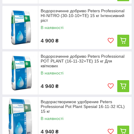
Детальніше: https://novosad-market.prom.ua/g4984051-
vodorozchinni-dobriva-peters
Водорозчинне добриво Peters Professional
HI-NITRO (30-10-10+TE) 15 кг Інтенсивний
ріст
В наявності
4 900
₴
Водорозчинне добриво Peters Professional
POT PLANT (16-11-32+TE) 15 кг Для
квіткових
В наявності
4 940
₴
Водорастворимое удобрение Peters
Professional Pot Plant Spesial 16-11-32 ICL)
15 кг
В наявності
4 940
₴