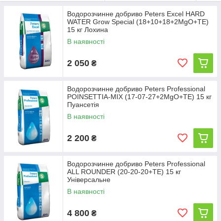
компонентів з субстрату. При розробці добрив
виробники керувалися принципом, що не
Водорозчинне добриво Peters Excel HARD
йдеться тільки про ті, які інгредієнти доступні,
WATER Grow Special (18+10+18+2MgO+TE)
15 кг Лохина
але, перш за все, скільки рослин здатні їх
поглинути.
В наявності
Склад добрив Peters розроблений для того,
2 050
₴
щоб найкраще задовольняти потреби рослин в
поживних речовинах на різних стадіях розвитку і
досягати бажаного ефекту, наприклад, гарного
Водорозчинне добриво Peters Professional
вкорінення приростків або прискорення
POINSETTIA-MIX (17-07-27+2MgO+TE) 15 кг
цвітіння.
Пуансетія
В наявності
Ефект видно через 48 годин після
застосування (кращий колір, більш розвинені
2 200
₴
квіти і т. д.)
Технологія М-77 поліпшує поглинання
Водорозчинне добриво Peters Professional
компонентів, підвищуючи ефективність дії.
ALL ROUNDER (20-20-20+TE) 15 кг
Універсальне
Склад елементів адаптований до окремих
В наявності
фаз росту.
Виняткова чистота сировини.
4 800
₴