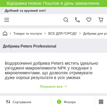
Відправка Новою Поштою в день замовлення.
Дрібний та крупний опт!
Товари та послуги
ВСЕ ДЛЯ ГОРОДУ
Добрива для р
Добрива Peters Professional
Водорозчинні добрива Peters містять ідеально
узгоджені макроелементи NPK у поєднані з
мікроелементами, що дозволяє отримувати
дуже хороші результати в усіх умовах
вирощення.
Показати все
Добриво Peters поставляє поживні речовини у
вигляді кращих поглинаючих хелатів.
Використання технології M-T7 "розблоковує"
Сортування
0
Фільтри
коріння і покращує отримання та засвоєння