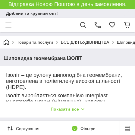
Відправка Новою Поштою в день замовлення.
Дрібний та крупний опт!
Товари та послуги
ВСЕ ДЛЯ БУДІВНИЦТВА
Шиповид
Шиповидна геомембрана ІЗОЛІТ
Ізоліт – це рулону шипоподібна геомембрани,
виготовлена з поліетилену високої щільності
(HDPE).
Ізоліт виробляється компанією Interplast
Kunststoffe GmbH (Німеччина). Завдяки
використанню якісної сировини, суворій системі
Показати все
контролю якості на виробництві та
багаторічному досвіду виробника, геомембрана
Ізоліт® наділена високими механічними та
Сортування
0
Фільтри
експлуатаційними характеристиками, що