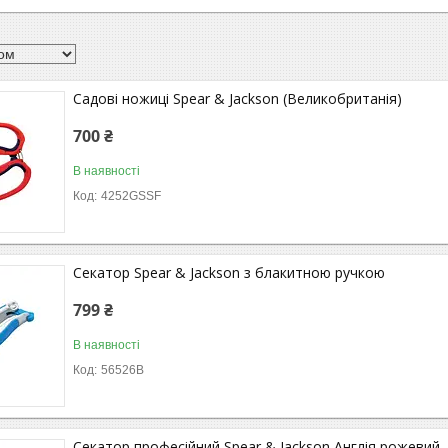
Садові ножиці Spear & Jackson (Великобританія)
700 ₴
В наявності
4252GSSF
Секатор Spear & Jackson з блакитною ручкою
799 ₴
В наявності
56526B
Секатор професійний Spear & Jackson Англія рожевий