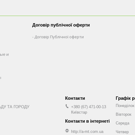
Договір публічної оферти
Договір Публічної оферти
ые и
ы
Графік 
Понеділок
АДУ ТА ГОРОДУ
+380 (67) 471-00-13
Київстар
Вівторок
Середа
http://a-mt.com.ua
Четвер