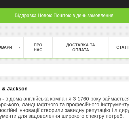
Відправка Новою Поштою в день замовлення.
ПРО
ДОСТАВКА ТА
ОВАРИ
СТАТТ
НАС
ОПЛАТА
r & Jackson
 - відома англійська компанія З 1760 року займаєтьс
рського, ландшафтного та професійного інструменту з
 постійні інновації створили завидну репутацію і ліди
рументи для задоволення широкого спектру потреб.