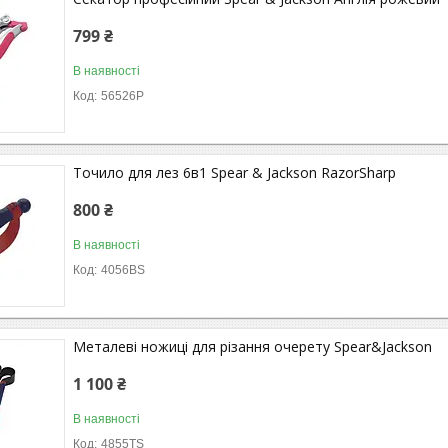
799 ₴
В наявності
56526P
Точило для лез 6в1 Spear & Jackson RazorSharp
800 ₴
В наявності
4056BS
Металеві ножиці для різання очерету Spear&Jackson
1 100 ₴
В наявності
4855TS