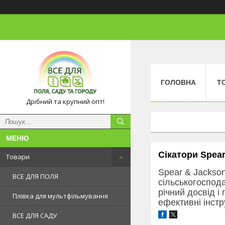
ГОЛОВНА
Т
Дрібний та крупний опт!
Сікатори Spea
Товари
Spear & Jackson
ВСЕ ДЛЯ ПОЛЯ
сільськогоспода
річний досвід і
Плівка для мультфільмування
ефективні інст
ВСЕ ДЛЯ САДУ