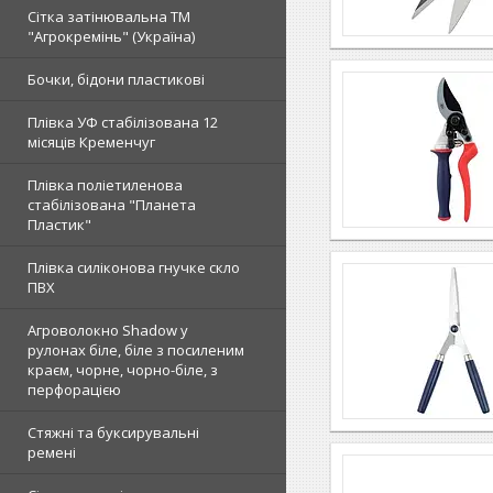
Сітка затінювальна ТМ
"Агрокремінь" (Україна)
Бочки, бідони пластикові
Плівка УФ стабілізована 12
місяців Кременчуг
Плівка поліетиленова
стабілізована "Планета
Пластик"
Плівка силіконова гнучке скло
ПВХ
Агроволокно Shadow у
рулонах біле, біле з посиленим
краєм, чорне, чорно-біле, з
перфорацією
Стяжні та буксирувальні
ремені