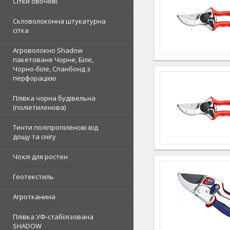
Сітки овочеві
Скловолоконна штукатурна
сітка
Агроволокно Shadow
пакетоване Чорне, Біле,
Чорно-біле, Спанбонд з
перфорацією
Плівка чорна будівельна
(поліетиленова)
Тенти поліпропіленові від
дощу та снігу
Чохлі для ростен
Геотекстиль
Агротканина
Плівка УФ-стабілізована
SHADOW