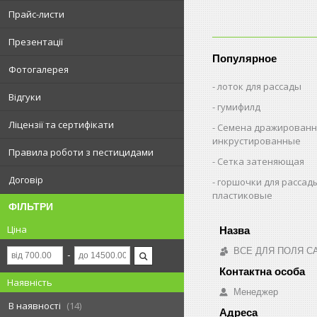
Прайс-листи
Презентації
Популярное
Фотогалерея
лоток для рассады
Відгуки
гумифилд
Ліцензії та сертифікати
Семена дражированн
инкрустированные
Правила роботи з пестицидами
Сетка затеняющая
Договір
горшочки для рассад
пластиковые
ФІЛЬТРИ
Ціна
ВСЕ ДЛЯ ПОЛЯ С
Наявність
Менеджер
В наявності
14