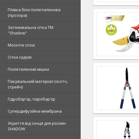
Плівка біла поліетиленова
(прозора)
Затінювальна сітка ТМ
"Shadow"
Москітні сітки
Сітки садові
Поліетиленові мішки
Пакувальний матеріал (скотч,
стрейч)
Гідробар'єр, паробар'єр
Супердифузійна мембрана
Укриття від сонця для рослин
SHADOW