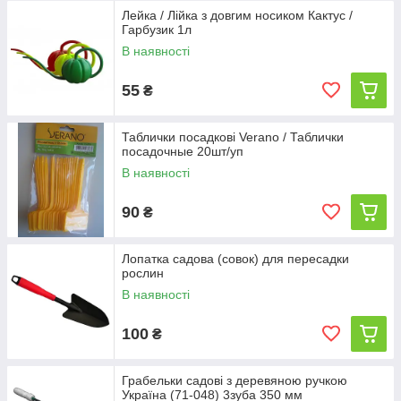
Лейка / Лійка з довгим носиком Кактус /
Гарбузик 1л
В наявності
55
₴
Таблички посадкові Verano / Таблички
посадочные 20шт/уп
В наявності
90
₴
Лопатка садова (совок) для пересадки
рослин
В наявності
100
₴
Грабельки садові з деревяною ручкою
Україна (71-048) 3зуба 350 мм