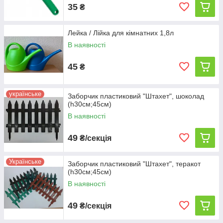
35
₴
Лейка / Лійка для кімнатних 1,8л
В наявності
45
₴
українське
Заборчик пластиковий "Штахет", шоколад
(h30см;45см)
В наявності
49
₴/секція
Українське
Заборчик пластиковий "Штахет", теракот
(h30см;45см)
В наявності
49
₴/секція