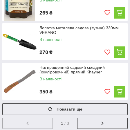
В наявності
265
₴
Лопатка металева садова (вузька) 330мм
VERANO
В наявності
270
₴
Ніж прищепний садовий складний
(окуліровочний) прямий Khayner
В наявності
350
₴
Показати ще
1
/ 3