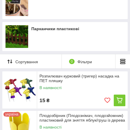
Парканчики пластикові
Сортування
0
Фільтри
Розпилювач курковий (тригер) насадка на
ПЕТ пляшку
В наявності
15
₴
україна
Плодозбірник (Плодознімач, плодозйомник)
пластиковий для зняття яблук/груш із дерева
В наявності