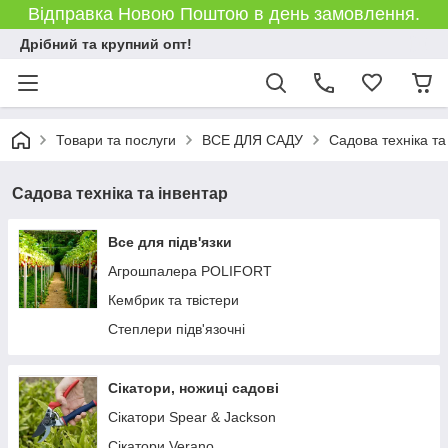
Відправка Новою Поштою в день замовлення.
Дрібний та крупний опт!
Товари та послуги
ВСЕ ДЛЯ САДУ
Садова техніка та
Садова техніка та інвентар
Все для підв'язки
Агрошпалера POLIFORT
Кембрик та твістери
Степлери підв'язочні
Сікатори, ножиці садові
Сікатори Spear & Jackson
Сікатори Verano