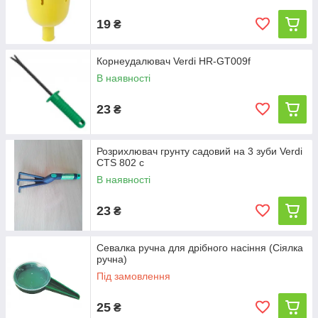
19
₴
Корнеудалювач Verdi HR-GT009f
В наявності
23
₴
Розрихлювач грунту садовий на 3 зуби Verdi
CTS 802 с
В наявності
23
₴
Севалка ручна для дрібного насіння (Сіялка
ручна)
Під замовлення
25
₴