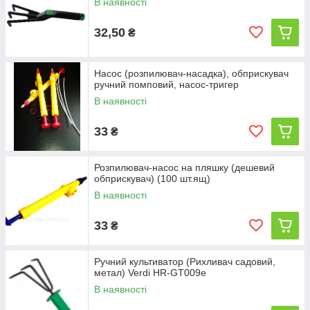
В наявності
32,50
₴
Насос (розпилювач-насадка), обприскувач
ручний помповий, насос-тригер
В наявності
33
₴
Розпилювач-насос на пляшку (дешевий
обприскувач) (100 шт.ящ)
В наявності
33
₴
Ручний культиватор (Рихливач садовий,
метал) Verdi HR-GT009e
В наявності